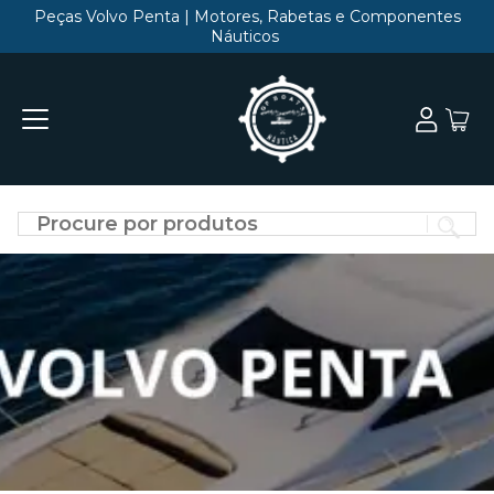
Peças Volvo Penta | Motores, Rabetas e Componentes
Náuticos
Di
o
qu
vo
qu
en