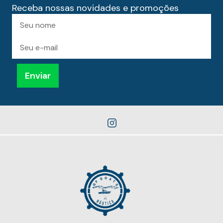
Receba nossas novidades e promoções
Preencha
Nome
para
receber
novidades
E-
mail
Enviar