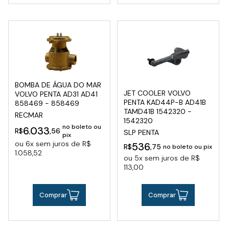
BOMBA DE ÁGUA DO MAR
JET COOLER VOLVO
VOLVO PENTA AD31 AD41
PENTA KAD44P-B AD41B
858469 - 858469
TAMD41B 1542320 -
RECMAR
1542320
no boleto ou
6.033
R$
,56
SLP PENTA
pix
ou 6x sem juros de R$
536
R$
,75
no boleto ou pix
1.058,52
ou 5x sem juros de R$
113,00
Comprar
Comprar