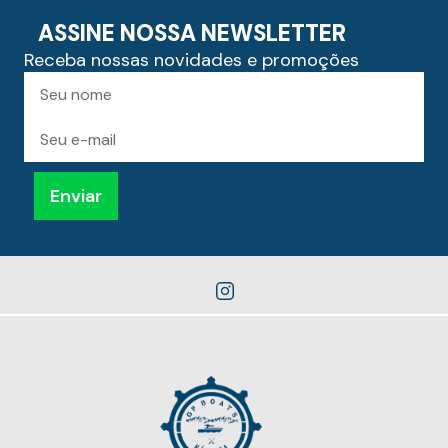
ASSINE NOSSA NEWSLETTER
Receba nossas novidades e promoções
Preencha
Nome
para
receber
novidades
E-
mail
Enviar