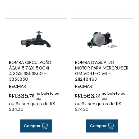
BOMBA CIRCULAÇÃO
BOMBA D'AGUA DO
ÁGUA 5.7GXi 5.0GXi
MOTOR PARA MERCRUISER
4.3GXi 3853850 -
GM VORTEC V6 -
3853850
211248463
RECMAR
RECMAR
no boleto ou
no boleto ou
1.335
1.563
R$
,78
R$
,23
pix
pix
ou 6x sem juros de R$
ou 6x sem juros de R$
234,35
274,25
Comprar
Comprar