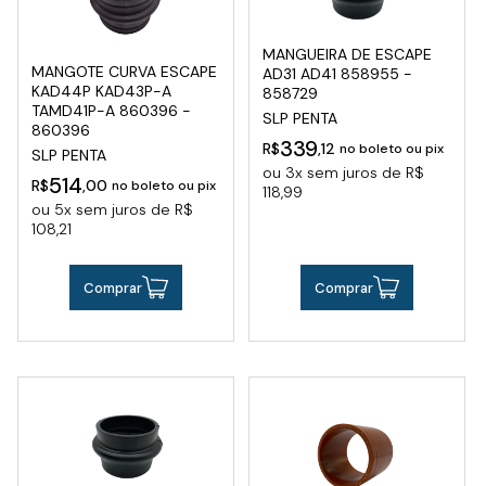
MANGUEIRA DE ESCAPE
MANGOTE CURVA ESCAPE
AD31 AD41 858955 -
KAD44P KAD43P-A
858729
TAMD41P-A 860396 -
SLP PENTA
860396
339
R$
,12
no boleto ou pix
SLP PENTA
ou 3x sem juros de R$
514
R$
,00
no boleto ou pix
118,99
ou 5x sem juros de R$
108,21
Comprar
Comprar