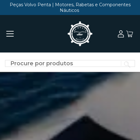
Peças Volvo Penta | Motores, Rabetas e Componentes
Náuticos
Di
o
qu
vo
qu
en