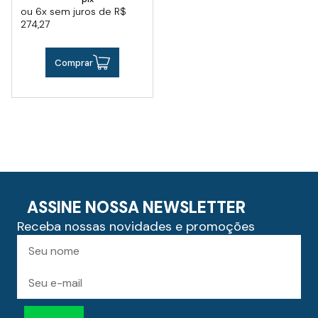
ou 6x sem juros de R$
274,27
Comprar
ASSINE NOSSA NEWSLETTER
Receba nossas novidades e promoções
Preencha
Nome
para
receber
novidades
E-
mail