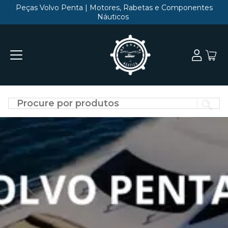
Peças Volvo Penta | Motores, Rabetas e Componentes
Náuticos
Di
o
qu
vo
qu
en