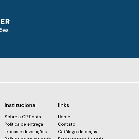
TER
ões
Institucional
links
Sobre a GP Boats
Home
Política de entrega
Contato
Trocas e devoluções
Catálogo de peças
Política de privacidade
Embarcações à venda