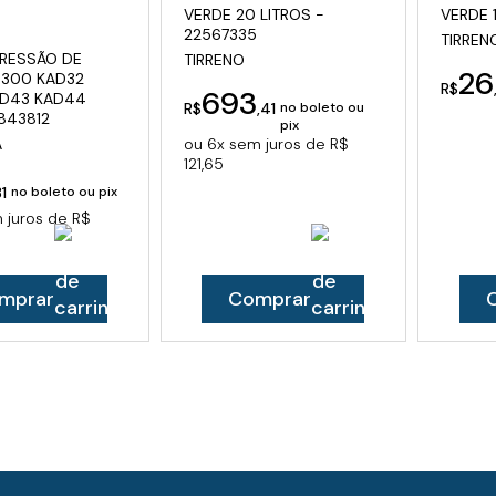
VERDE 20 LITROS -
VERDE 
22567335
TIRREN
RESSÃO DE
TIRRENO
26
D300 KAD32
R$
693
AD43 KAD44
R$
,41
no boleto ou
 843812
pix
A
ou 6x sem juros de R$
121,65
81
no boleto ou pix
 juros de R$
mprar
Comprar