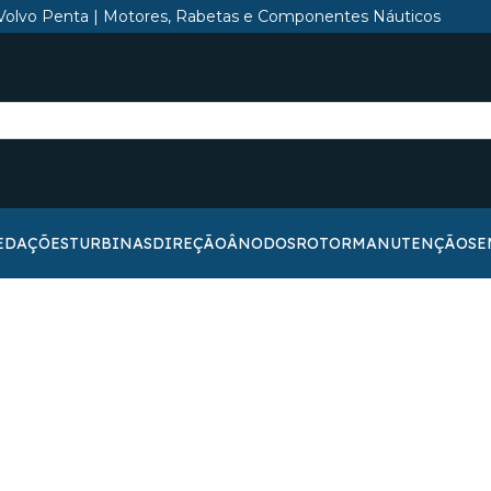
Volvo Penta | Motores, Rabetas e Componentes Náuticos
EDAÇÕES
TURBINAS
DIREÇÃO
ÂNODOS
ROTOR
MANUTENÇÃO
SE