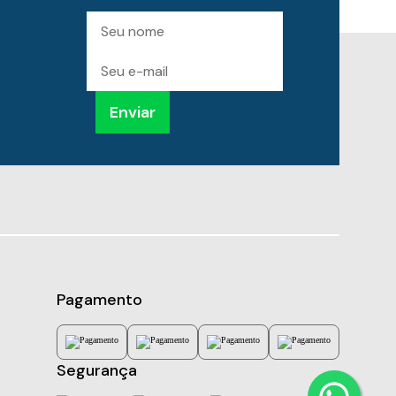
Preencha
Nome
para
receber
novidades
E-
mail
Enviar
Pagamento
Segurança