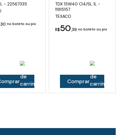
1L - 22567335
TDX 15W40 CI4/SL 1L -
11915157
O
TEXACO
,30
no boleto ou pix
50
R$
,39
no boleto ou pix
Comprar
Comprar