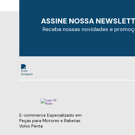
DEUTZ
Filtros
MANN
Seminovos
ASSINE NOSSA NEWSLET
HYUNDAI
Receba nossas novidades e promoç
PERKINS
CAT
JCB
CNH
SHIBAURA
BOB CAT
YANMAR
XCMG
JOHN DEERE
DNI
E-commerce Especializado em
TIMKEN
Peças para Motores e Rabetas
Volvo Penta