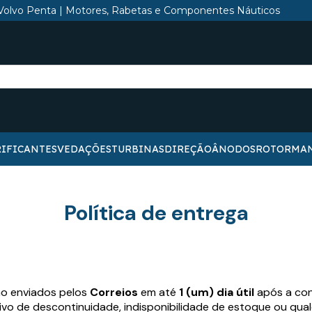
Volvo Penta | Motores, Rabetas e Componentes Náuticos
IFICANTES
VEDAÇÕES
TURBINAS
DIREÇÃO
ÂNODOS
ROTOR
MA
Política de entrega
ão enviados pelos
Correios
em até
1 (um) dia útil
após a co
vo de descontinuidade, indisponibilidade de estoque ou qual