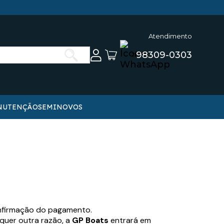
Atendimento
98309-0303
11
Digite
o
que
você
quer
encontrar
NUTENÇÃO
SEMINOVOS
nfirmação do pagamento.
quer outra razão, a
GP Boats
entrará em