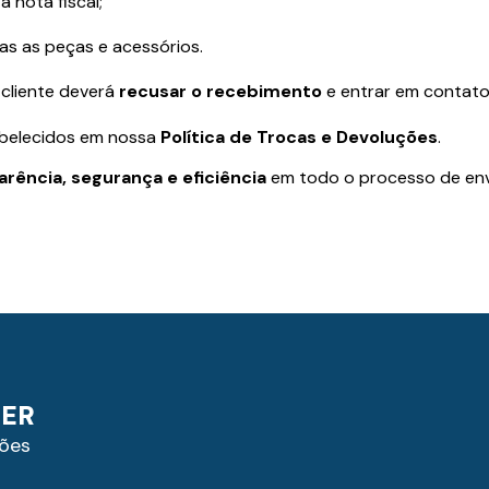
 nota fiscal;
as as peças e acessórios.
o cliente deverá
recusar o recebimento
e entrar em contat
abelecidos em nossa
Política de Trocas e Devoluções
.
arência, segurança e eficiência
em todo o processo de env
TER
ões