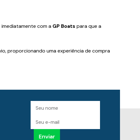
o imediatamente com a
GP Boats
para que a
io, proporcionando uma experiência de compra
Preencha
Nome
para
receber
novidades
E-
mail
Enviar