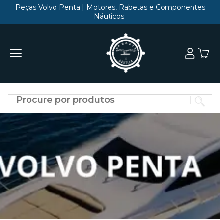
Peças Volvo Penta | Motores, Rabetas e Componentes
Náuticos
Di
o
qu
vo
qu
en