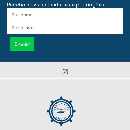
Receba nossas novidades e promoções
Preencha
Nome
para
receber
novidades
E-
mail
Enviar