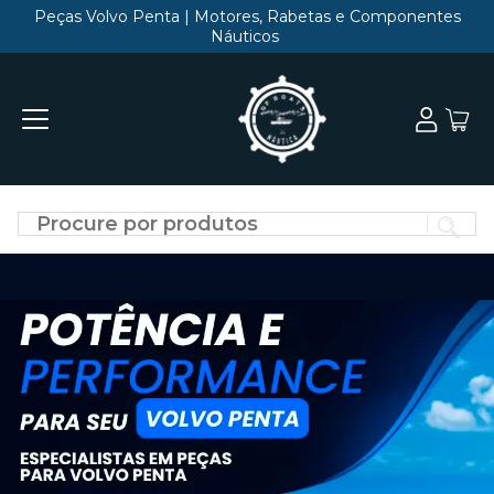
Peças Volvo Penta | Motores, Rabetas e Componentes
Náuticos
Di
o
qu
vo
qu
en