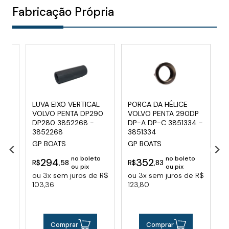
Fabricação Própria
LUVA EIXO VERTICAL
PORCA DA HÉLICE
S
VOLVO PENTA DP290
VOLVO PENTA 290DP
H
DP280 3852268 -
DP-A DP-C 3851334 -
G
3852268
3851334
 ou
GP BOATS
GP BOATS
R
no boleto
no boleto
294
352
R$
,58
R$
,83
ou pix
ou pix
ou 3x sem juros de R$
ou 3x sem juros de R$
103,36
123,80
Comprar
Comprar