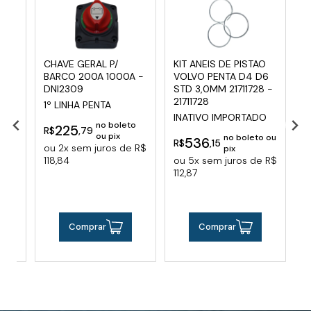
 -
CHAVE GERAL P/
KIT ANEIS DE PISTAO
J
BARCO 200A 1000A -
VOLVO PENTA D4 D6
D
DNI2309
STD 3,0MM 21711728 -
V
21711728
1º LINHA PENTA
leto
INATIVO IMPORTADO
R
no boleto
225
R$
,79
e R$
o
ou pix
no boleto ou
536
R$
,15
ou 2x sem juros de R$
1
pix
118,84
ou 5x sem juros de R$
112,87
Comprar
Comprar