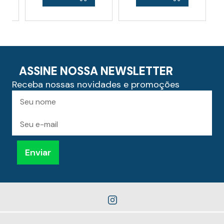
ASSINE NOSSA NEWSLETTER
Receba nossas novidades e promoções
Preencha
Nome
para
receber
novidades
E-
mail
Enviar