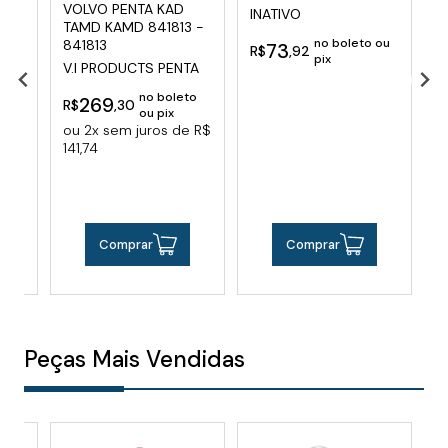
VOLVO PENTA KAD
V
INATIVO
TAMD KAMD 841813 -
8
no boleto ou
841813
73
S
R$
,92
pix
V.I PRODUCTS PENTA
R
to
no boleto
269
R$
,30
x
o
ou pix
e R$
ou 2x sem juros de R$
11
141,74
Comprar
Comprar
Peças Mais Vendidas