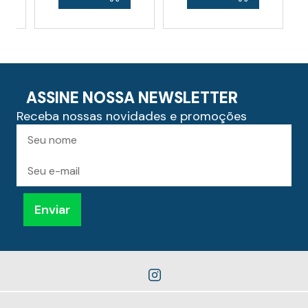
ASSINE NOSSA NEWSLETTER
Receba nossas novidades e promoções
Preencha
Nome
para
receber
novidades
E-
mail
Enviar