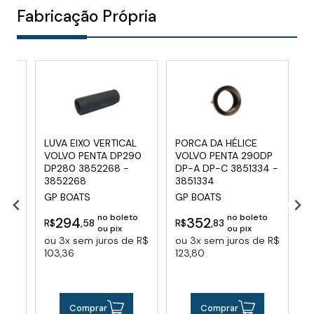
Fabricação Própria
LUVA EIXO VERTICAL
PORCA DA HÉLICE
S
VOLVO PENTA DP290
VOLVO PENTA 290DP
H
DP280 3852268 -
DP-A DP-C 3851334 -
G
3852268
3851334
 ou
GP BOATS
GP BOATS
R
no boleto
no boleto
294
352
R$
,58
R$
,83
ou pix
ou pix
ou 3x sem juros de R$
ou 3x sem juros de R$
103,36
123,80
Comprar
Comprar