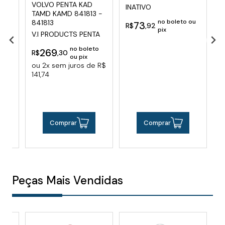
VOLVO PENTA KAD
V
INATIVO
TAMD KAMD 841813 -
8
no boleto ou
841813
73
S
R$
,92
pix
V.I PRODUCTS PENTA
R
to
no boleto
269
R$
,30
x
o
ou pix
e R$
ou 2x sem juros de R$
11
141,74
Comprar
Comprar
Peças Mais Vendidas