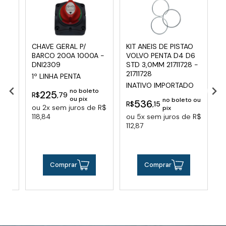
 -
CHAVE GERAL P/
KIT ANEIS DE PISTAO
J
BARCO 200A 1000A -
VOLVO PENTA D4 D6
D
DNI2309
STD 3,0MM 21711728 -
V
21711728
1º LINHA PENTA
leto
INATIVO IMPORTADO
R
no boleto
225
R$
,79
e R$
o
ou pix
no boleto ou
536
R$
,15
ou 2x sem juros de R$
1
pix
118,84
ou 5x sem juros de R$
112,87
Comprar
Comprar