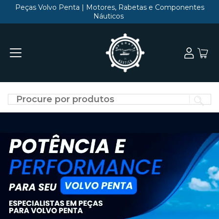
Peças Volvo Penta | Motores, Rabetas e Componentes
Náuticos
Di
o
qu
vo
qu
en